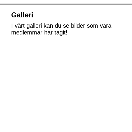
Galleri
I vårt galleri kan du se bilder som våra
medlemmar har tagit!
Marieborgs båtklubb #5
Marieborgs båtklubb - bron
Marieborgs båtklubb - brygga #2
Marieborgs båtklubb - brygga #4
Marieborgs båtklubb - brygga #6
Marieborgs båtklubb - livräddningsboj